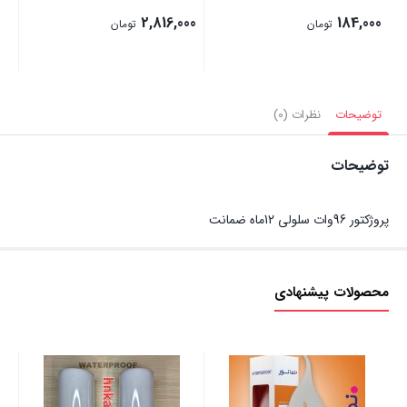
2,816,000
184,000
تومان
تومان
توضیحات
نظرات (0)
توضیحات
پروژکتور 96وات سلولی 12ماه ضمانت
محصولات پیشنهادی