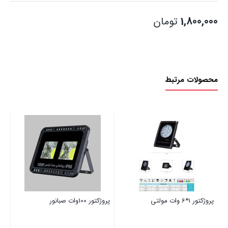
1,800,000
تومان
محصولات مرتبط
پروژکت
00
پروژکتور 1*6 وات مولتی
پروژکتور 100وات صبانور