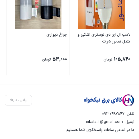
لامپ ال ای دی لوستری اشکی و
چراغ دیواری
مرکز
کندل نمانور 5وات
00
53,000
105,840
تومان
تومان
رفتن به بالا
تلفن
۰۹۱۲۰۴۸۷۸۴۷
ایمیل
hnkala.ir@gmail.com
ما در تمامی ساعات پاسخگوی شما هستیم