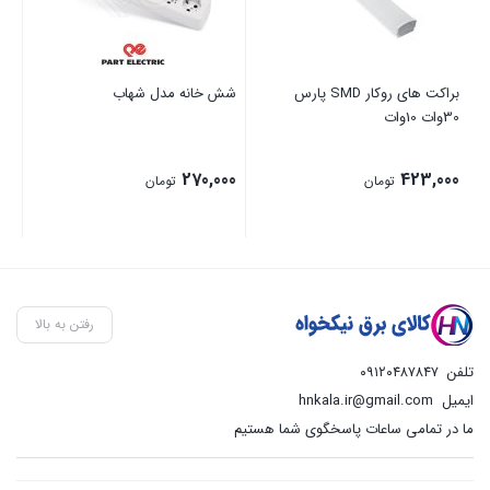
براکت های روکار SMD پارس
شش خانه مدل شهاب
مرکز
30وات 10وات
00
270,000
423,000
تومان
تومان
رفتن به بالا
تلفن
۰۹۱۲۰۴۸۷۸۴۷
ایمیل
hnkala.ir@gmail.com
ما در تمامی ساعات پاسخگوی شما هستیم