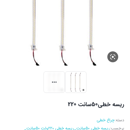
ریسه خطی50سانت 220
دسته:
چراغ خطی
برچسب:
ریسه خطی 50سانت_ریسه خطی 220ولت 50سانت_