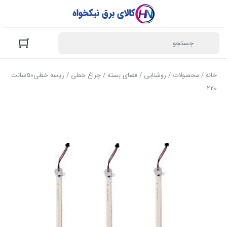
خانه
/
محصولات
/
روشنایی
/
فضای بسته
/
چراغ خطی
/ ریسه خطی50سانت
220