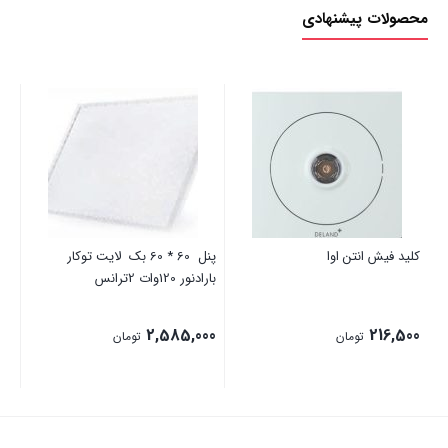
محصولات پیشنهادی
کلید فیش انتن اوا
پنل 60 * 60 بک لایت توکار
لام
بارادنور 120وات 2ترانس
00
2,585,000
216,500
تومان
تومان