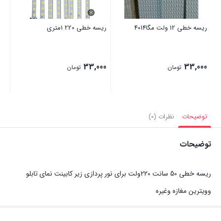
ریسه خطی 12 ولت مگا4014
ریسه خطی 220 1متری
دول
00
33,000
33,000
تومان
تومان
توضیحات
نظرات (0)
توضیحات
ریسه خطی 50 سانت 220ولت برای نور پردازی زیر کابینت نمای تابلو
وویترین مغازه وغیره