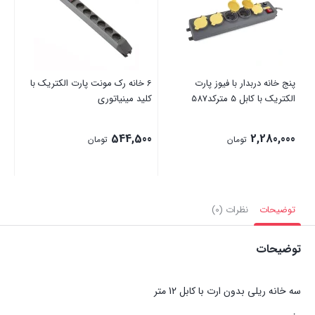
مترکد5141
00
عدد
پنج خانه دربدار با فیوز پارت
6 خانه رک مونت پارت الکتریک با
الکتریک با کابل 5 مترکد587
کلید مینیاتوری
544,500
2,280,000
تومان
تومان
توضیحات
نظرات (0)
توضیحات
سه خانه ریلی بدون ارت با کابل 12 متر