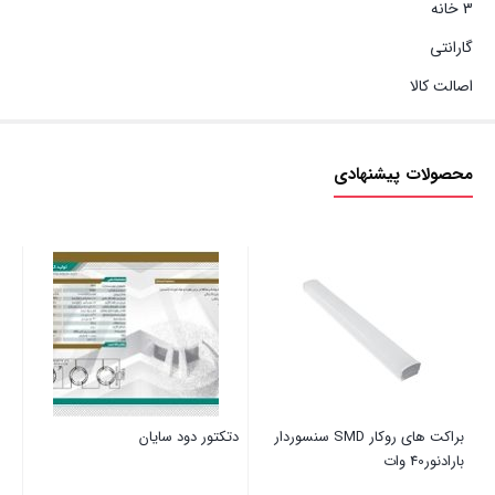
3 خانه
گارانتی
اصالت کالا
محصولات پیشنهادی
براکت های روکار SMD سنسوردار
دتکتور دود سایان
لامپ 30 وات
بارادنور40 وات