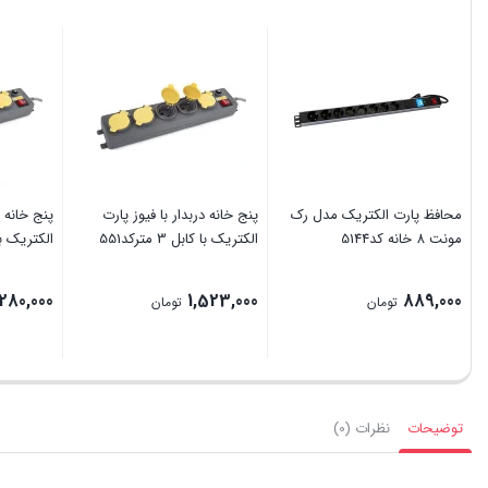
محافظ پارت الکتریک مدل رک
پنج خانه دربدار با فیوز پارت
پنج خانه د
مونت 8 خانه کد5144
الکتریک با کابل 3 مترکد551
الکتریک با کابل 
280,000
1,523,000
889,000
تومان
تومان
توضیحات
نظرات (0)