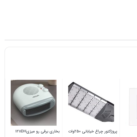
پروژکتور چراغ خیابانی 250وات
بخاری برقی رو میزی1211DH
سا