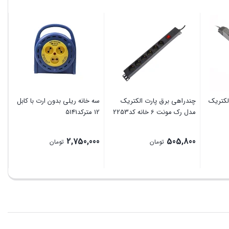
سه
00
لکتریک
چندراهی برق پارت الکتریک
سه خانه ریلی بدون ارت با کابل
مدل رک مونت 6 خانه کد2253
12 مترکد5141
2,750,000
505,800
تومان
تومان