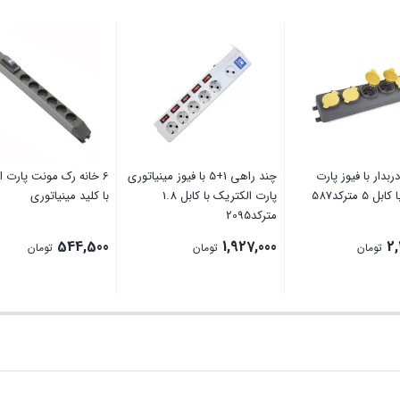
ربدار با فیوز پارت
چند راهی 1+5 با فیوز مینیاتوری
6 خانه رک مونت پارت ا
5 مترکد587
پارت الکتریک با کابل 1.8
با کلید مینیاتوری
مترکد2095
544,500
1,927,000
2,
تومان
تومان
تومان