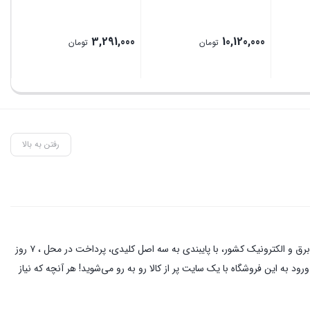
00
3,291,000
10,120,000
تومان
تومان
رفتن به بالا
این فروشگاه آنلاین با مدیریت آقای حمزه نیکخواه بهرامی با دو دهه فعالیت در زمینه کالای برق و الکترونیک در خیابان لاله زار تهران ، از نام آشنا ترین کسبه در بازار برق و الکترونیک کشور، با پایبندی به سه اصل کلیدی، پرداخت در محل ، ۷ روز
د به این فروشگاه با یک سایت پر از کالا رو به رو می‌شوید! هر آنچه که نیاز