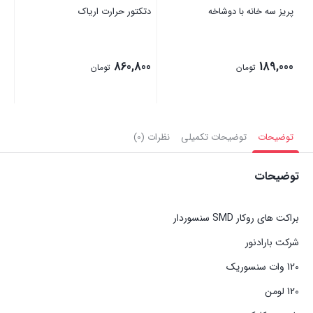
پریز سه خانه با دوشاخه
دتکتور حرارت اریاک
860,800
189,000
تومان
تومان
توضیحات
توضیحات تکمیلی
نظرات (0)
توضیحات
براکت های روکار SMD سنسوردار
شرکت بارادنور
120 وات سنسوریک
120 لومن