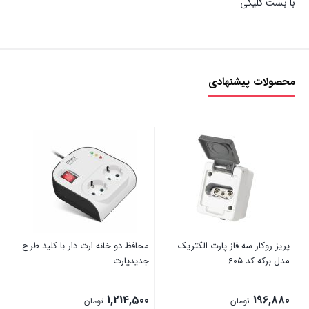
با بست کلیکی
محصولات پیشنهادی
پریز روکار سه فاز پارت الکتریک
محافظ دو خانه ارت دار با کلید طرح
لامپ 
مدل برکه کد 605
جدیدپارت
00
1,214,500
196,880
تومان
تومان