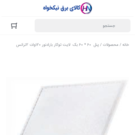
خانه
/
محصولات
/ پنل 60 * 60 بک لایت توکار بارادنور 120وات 2ترانس