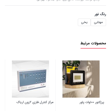
رنگ نور
مهتابی
یخی
محصولات مرتبط
کلی
00
پرژکتور 100وات پاور
مرکز کنترل فلزی 2زون اریاک