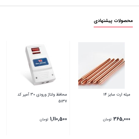
محصولات پیشنهادی
میله ارت سایز 14
محافظ ولتاژ ورودی 30 آمپر کد
لامپ
5137
00
1,110,500
365,000
تومان
تومان