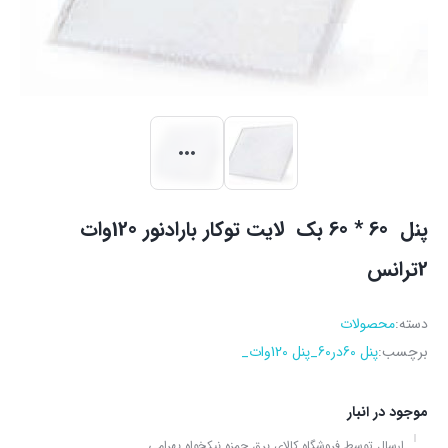
پنل 60 * 60 بک لایت توکار بارادنور 120وات
2ترانس
دسته:
محصولات
برچسب:
پنل 60در60_پنل 120وات_
موجود در انبار
ارسال توسط فروشگاه کالای برق حمزه نیکخواه بهرامی