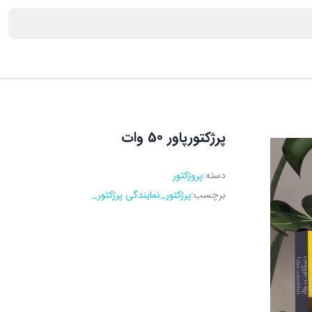
پرژکتورپاور 50 وات
دسته:
پروژکتور
برچسب:
پرژکتور_نمایندگی پرژکتور_