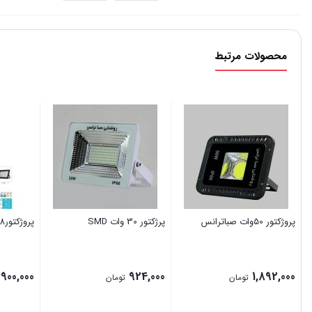
محصولات مرتبط
پروژکتور 50وات صباترانس
پرژکتور 30 وات SMD
پروژکتور48وات سلولی
900,000
924,000
1,892,000
تومان
تومان