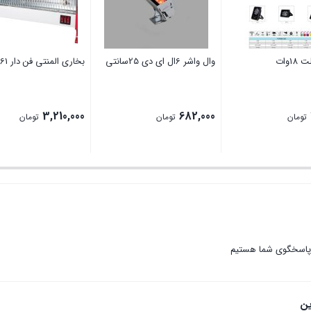
1وات
وال واشر 6ال ای دی 25سانتی
بخاری المنتی فن دار 1261
3,210,000
682,000
تومان
تومان
تومان
 پاسخگوی شما هستیم
ین