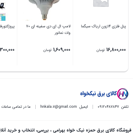
پنل فلزی 14زون اریاک سیگما
لامپ ال ای دی سفینه ای 70
پروژکتورفلت 8
وات نمانور
300,000
1,609,000
16,800,000
تومان
تومان
تلفن
۰۹۱۲۰۴۸۷۸۴۷
ایمیل
hnkala.ir@gmail.com
ما در تمامی ساعات
فروشگاه کالای برق حمزه نیک خواه بهرامی ، بررسی، انتخاب و خرید آنلا