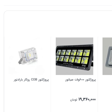
پروژکتور 600وات صبانور
پروژکتور COB روکار بارادنور
پرژ
00
19,360,000
تومان