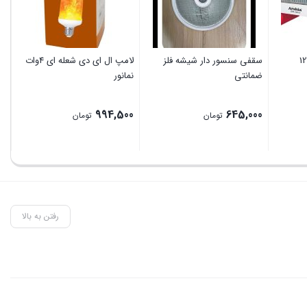
سقفی سنسور دار شیشه فلز
لامپ ال ای دی شعله ای 4وات
ضمانتی
نمانور
دن
00
994,500
645,000
تومان
تومان
رفتن به بالا