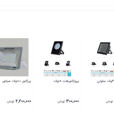
پروژکتورفلت 18وات
پرژکتور 100وات صبانور
2,200,000
300,000
تومان
تومان
تومان