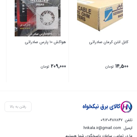
کابل انتن کرمان صادراتی
هواکش 10 پارس صادراتی
پرو
00
209,000
14,500
تومان
تومان
رفتن به بالا
تلفن
۰۹۱۲۰۴۸۷۸۴۷
ایمیل
hnkala.ir@gmail.com
ما در تمامی ساعات پاسخگوی شما هستیم