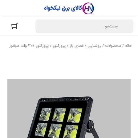
خانه
/
محصولات
/
روشنایی
/
فضای باز
/
پروژکتور
/ پروژکتور 300 وات صبانور