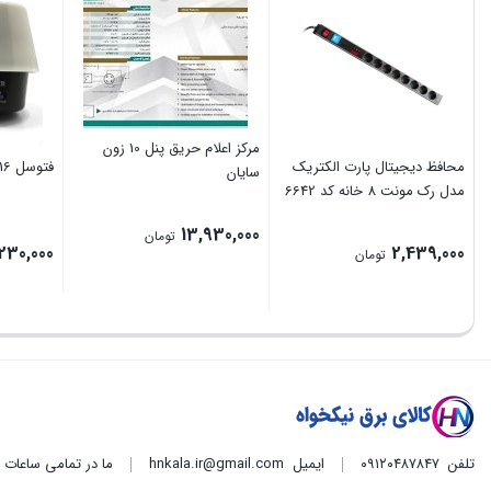
مرکز اعلام حریق پنل 10 زون
محافظ دیجیتال پارت الکتریک
فتوسل 16امپر
سایان
مدل رک مونت 8 خانه کد 6642
13,930,000
تومان
230,000
2,439,000
تومان
تلفن
۰۹۱۲۰۴۸۷۸۴۷
ایمیل
hnkala.ir@gmail.com
ما در تمامی ساعات