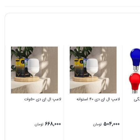
وات رنگی
لامپ ال ای دی 40 استوانه
لامپ ال ای دی 50وات
لام
00
668,000
504,000
تومان
تومان