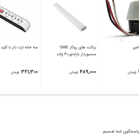
براکت های روکار SMD
سه خانه ارت دار با کلید 
سنسوردار بارادنور40 وات
321,300
489,000
تومان
تومان
تومان
 پاسخگوی شما هستیم