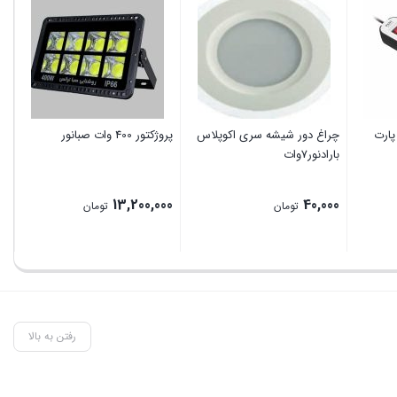
شا
مد
40
پارت
چراغ دور شیشه سری اکوپلاس
پروژکتور 400 وات صبانور
بارادنور7وات
13,200,000
40,000
تومان
تومان
رفتن به بالا