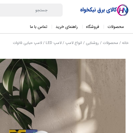
محصولات
فروشگاه
راهنمای خرید
تماس با ما
خانه
/
محصولات
/
روشنایی
/
انواع لامپ
/
لامپ LED
/ لامپ حبابی 15وات