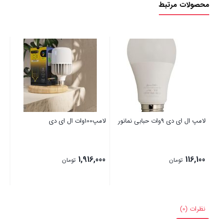
محصولات مرتبط
دی
40
استوانه
عدد
لامپ ال ای دی 9وات حبابی نمانور
لامپ100وات ال ای دی
لام
00
1,916,000
116,100
تومان
تومان
نظرات (0)