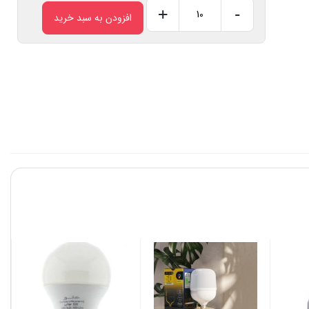
+
-
افزودن به سبد خرید
لامپ
ال
ای
دی
12
وات
نمانور
عدد