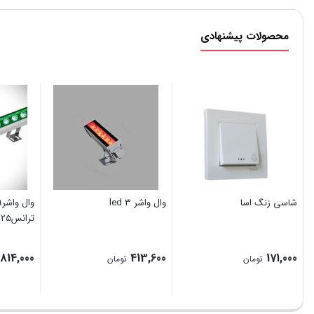
محصولات پیشنهادی
شاسی زنگ اسا
وال واشر led 3
ترانس25سانتی
814,000
413,600
171,000
تومان
تومان