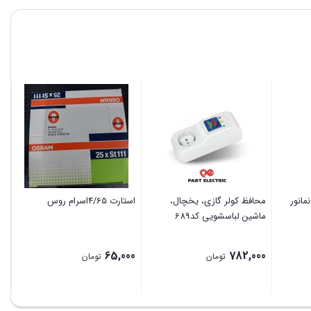
محافظ کولر گازی، یخچال،
استارت 4/65اسرام روس
کر
ماشین لباسشویی کد689
00
65,000
782,000
تومان
تومان