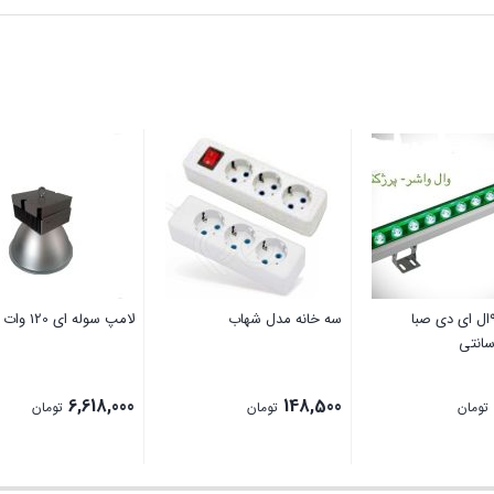
وال واشر9ال ای دی صبا
سه خانه مدل شهاب
لامپ سوله ای 120 وات نمانور
6,618,000
148,500
تومان
تومان
تومان