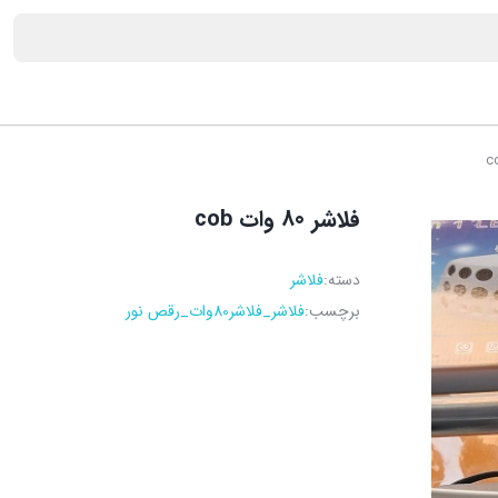
فلاشر 80 وات cob
دسته:
فلاشر
برچسب:
فلاشر_فلاشر80وات_رقص نور