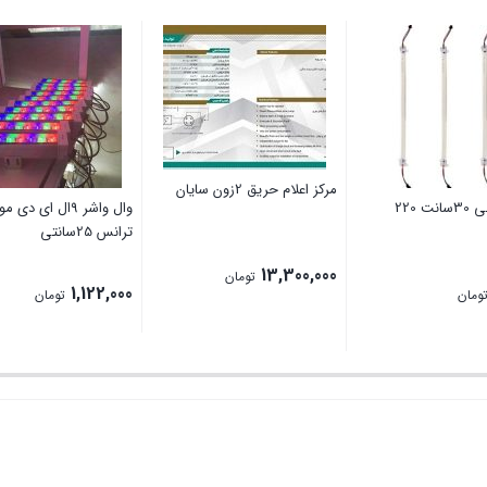
مرکز اعلام حریق 2زون سایان
 220
وال واشر 9ال ای د
ترانس 25سانتی
13,300,000
تومان
1,122,000
ومان
تومان