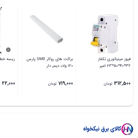
فیوز مینیاتوری تکفاز
براکت های روکار SMD پارس
ریسه خطی 30سانت
32*40*50*63 امپر
120 وات دیمر دار
22,000
719,000
312,500
تومان
تومان
ت