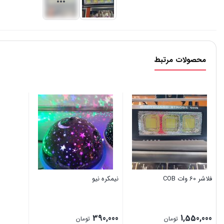
محصولات مرتبط
فلاشر 60 وات COB
نیمکره نیو
390,000
1,550,000
تومان
تومان