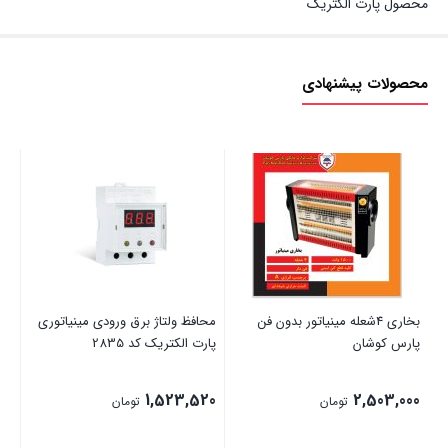
محصول پارت الکتریک
محصولات پیشنهادی
بخاری 4شعله مینیاتور بدون فن
محافظ ولتاژ برق ورودی مینیاتوری
محا
پارس کوشان
پارت الکتریک کد 2835
پار
00
1,523,520
2,503,000
تومان
تومان