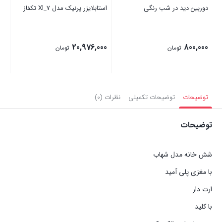
دوربین دید در شب رنگی
استابلایزر پرنیک مدل Xl_7 تکفاز
50سانت
00
20,976,000
800,000
تومان
تومان
توضیحات
توضیحات تکمیلی
نظرات (0)
توضیحات
شش خانه مدل شهاب
با مغزی پلی آمید
ارت دار
با کلید