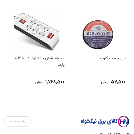
نوار چسب کلوپ
محافظ شش خانه ارت دار با کلید
فتوس
پارت
00
1,768,500
57,500
تومان
تومان
رفتن به بالا