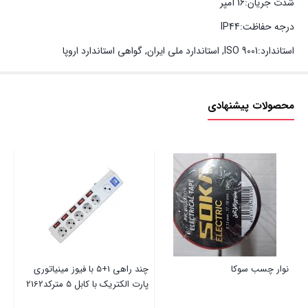
شدت جریان:16 آمپر
درجه حفاظت:IP44
استاندارد:ISO 9001, استاندارد ملی ایران, گواهی استاندارد اروپا
محصولات پیشنهادی
نوار چسب سوکا
چند راهی 1+5 با فیوز مینیاتوری
پارت الکتریک با کابل 5 مترکد2162
تر