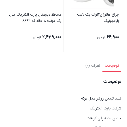
چراغ هالوژن12وات بک لایت
محافظ دیجیتال پارت الکتریک مدل
بارادیونیک
رک مونت 8 خانه کد 6642
2,439,000
64,900
تومان
تومان
توضیحات
نظرات (0)
توضیحات
کلید تبدیل روکار مدل برکه
شرکت پارت الکتریک
جنس بدنه:پلی کربنات