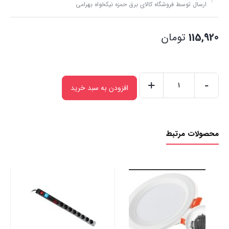
ارسال توسط فروشگاه کالای برق حمزه نیکخواه بهرامی
115,920
تومان
+
-
افزودن به سبد خرید
کلید
تبدیل
روکار
محصولات مرتبط
پارت
الکتریک
مدل
برکه
ریسه
کد
72
00
عدد