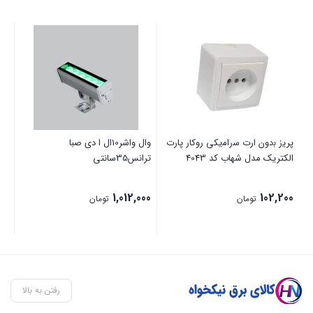
پرﯾز ﺑدون ارت ﺳراﻣیکی روکار پارت
وال واشر10ال ا دی صبا
پروژکت
الکتریک مدل ﺷﮭﺎب کد 4043
ترانس35سانتی
00
1,012,000
102,200
تومان
تومان
رفتن به بالا