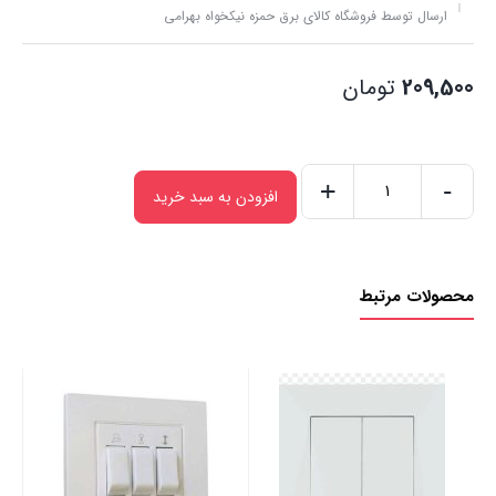
ارسال توسط فروشگاه کالای برق حمزه نیکخواه بهرامی
209,500
تومان
+
-
افزودن به سبد خرید
کلید
تک
پل
محصولات مرتبط
اوا
عدد
کلی
00