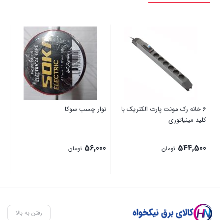
6 خانه رک مونت پارت الکتریک با
نوار چسب سوکا
میل
کلید مینیاتوری
00
56,000
544,500
تومان
تومان
رفتن به بالا