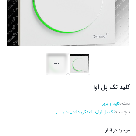
کلید تک پل اوا
دسته:
کلید و پریز
برچسب:
تک پل اوا_نمایندگی دلند_مدل اوا_
موجود در انبار