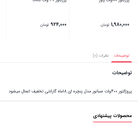
پرژکتور 100وات پاور
پرژکتور 30 وات SMD
924,000
1,980,000
تومان
تومان
توضیحات
نظرات (0)
توضیحات
پروژکتور 400وات صبانور مدل پنچره ای 18ماه گارانتی تخفیف اعمال میشود
محصولات پیشنهادی