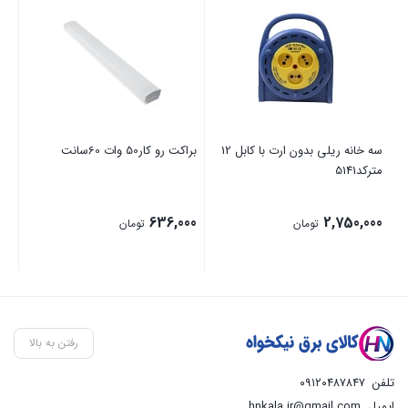
سه خانه ریلی بدون ارت با کابل 12
براکت رو کار50 وات 60سانت
سق
مترکد5141
ضم
00
636,000
2,750,000
تومان
تومان
رفتن به بالا
تلفن
۰۹۱۲۰۴۸۷۸۴۷
ایمیل
hnkala.ir@gmail.com