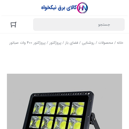
خانه
/
محصولات
/
روشنایی
/
فضای باز
/
پروژکتور
/ پروژکتور 400 وات صبانور