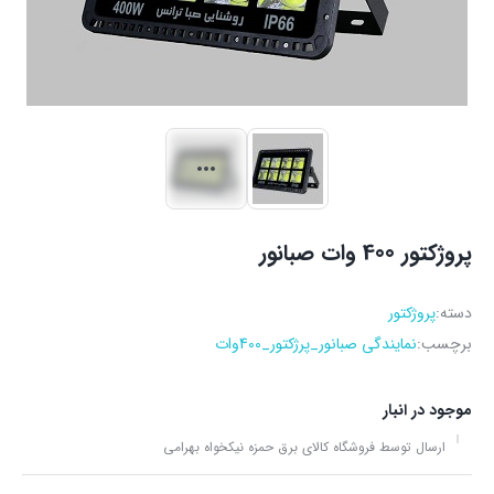
پروژکتور 400 وات صبانور
دسته:
پروژکتور
برچسب:
نمایندگی صبانور_پرژکتور_400وات
موجود در انبار
ارسال توسط فروشگاه کالای برق حمزه نیکخواه بهرامی