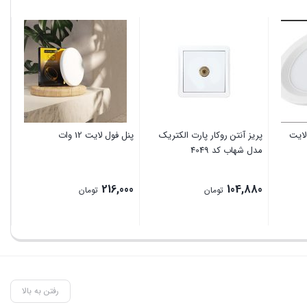
 بک لایت
پریز آنتن روکار پارت الکتریک
پنل فول لایت 12 وات
گو
مدل شهاب کد 4049
00
216,000
104,880
تومان
تومان
رفتن به بالا