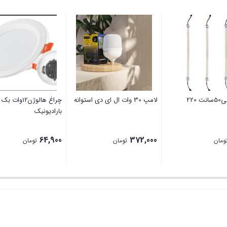
220
لامپ 30 وات ال ای دی استوانه
چراغ هالوژن12وات
بارادیونیک
64,900
372,000
ومان
تومان
تومان