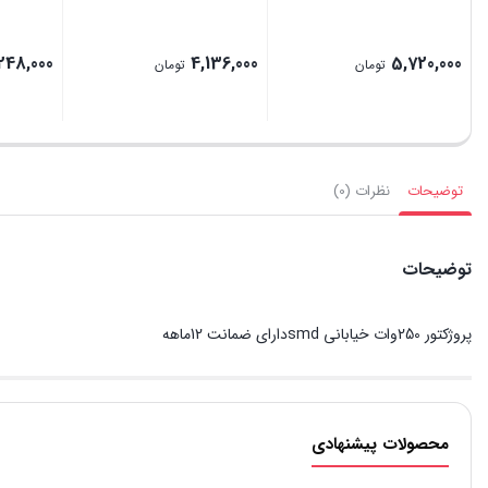
248,000
4,136,000
5,720,000
تومان
تومان
توضیحات
نظرات (0)
توضیحات
پروژکتور 250وات خیابانی smdدارای ضمانت 12ماهه
محصولات پیشنهادی