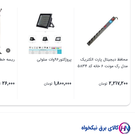
محافظ دیجیتال پارت الکتریک
پروژکتور96وات سلولی
ریسه خطی50سانت 
مدل رک مونت 6 خانه کد 5834
26,000
1,800,000
2,217,200
تومان
تومان
ت