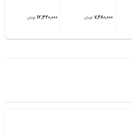
12,320,000
7,480,000
تومان
تومان