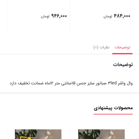
00
946,000
484,000
تومان
تومان
توضیحات
نظرات (0)
توضیحات
وال واشر 3led صبانور سایز جنس 15سانتی متر 12ماه ضمانت تخفیف دارد
محصولات پیشنهادی