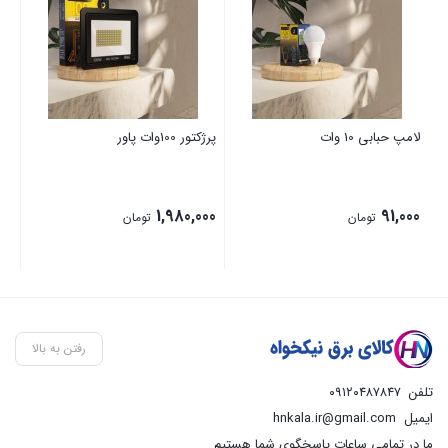
لامپ حبابی 10 وات
پرژکتور 100وات پاور
بنت
00
1,980,000
91,000
تومان
تومان
رفتن به بالا
تلفن
۰۹۱۲۰۴۸۷۸۴۷
ایمیل
hnkala.ir@gmail.com
ما در تمامی ساعات پاسخگوی شما هستیم