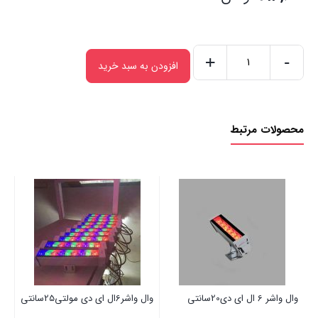
+
-
افزودن به سبد خرید
وال
واشر
led
محصولات مرتبط
3
عدد
وال واشر 6 ال ای دی20سانتی
وال واشر6ال ای دی مولتی25سانتی
وال واش