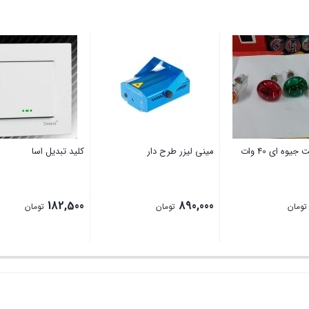
لامپ پشت جیوه ای 40 وات
مینی لیزر طرح دار
کلید تبدیل اسا
182,500
890,000
تومان
تومان
تومان