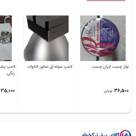
نوار چسب ایران چسب
لامپ سوله ای نمانور 85وات
رنگی
35,000
36,500
تومان