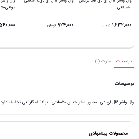
وال واشر 12ال ای دی صبا ترانس
وال واشر 14ال ای دی35سانتی
50سانتی
مولتی50سانتی
,540,000
924,000
1,232,000
تومان
تومان
توضیحات
نظرات (0)
توضیحات
وال واشر 6ال ای دی صبانور سایز جنس 20سانتی متر 12ماه گارانتی تخفیف دارد
محصولات پیشنهادی