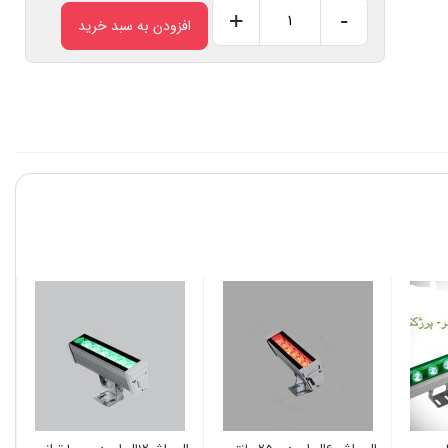
+
-
افزودن به سبد خرید
وال
واشر
6
ال
ای
دی20سانتی
عدد