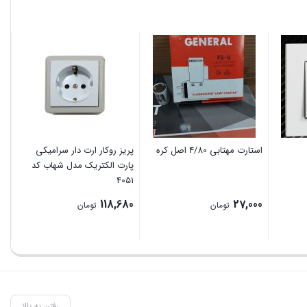
استارت مهتابی 4/80 اصل کره
پریز روکار ارت دار سرامیکی
پروژ
پارت الکتریک مدل شهاب کد
4051
00
118,680
27,000
تومان
تومان
رفتن به بالا