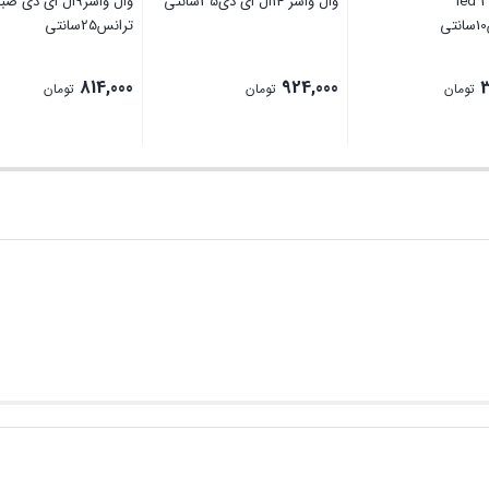
وال واشر 2 led
وال واشر 14ال ای دی35سانتی
وال واشر9ال ای دی صبا
ترانس25سانتی
814,000
924,000
تومان
تومان
تومان