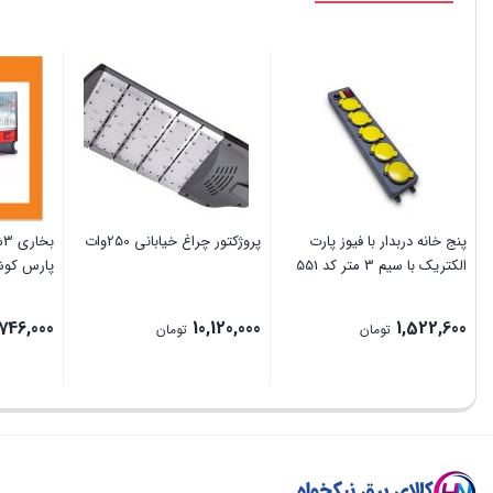
پنج خانه دربدار با فیوز پارت
پروژکتور چراغ خیابانی 250وات
الکتریک با سیم 3 متر کد 551
پارس کوش
,746,000
10,120,000
1,522,600
تومان
تومان