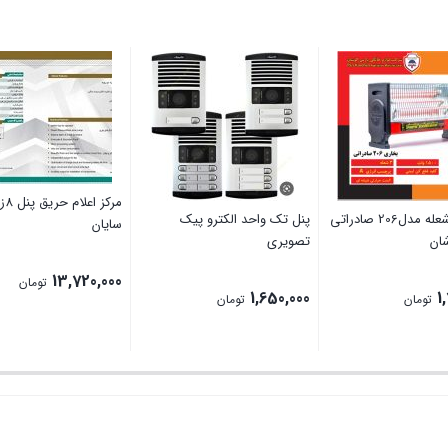
مرکز اع
بخاری 3شعله مدل206 صادراتی
پنل تک واحد الکترو پیک
سایان
ان
تصویری
13,720,000
تومان
1,650,000
1
تومان
تومان