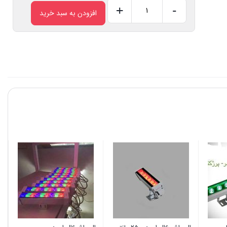
+
-
افزودن به سبد خرید
وال
واشر
21ال
ای
دی
صبا
ترانس
50سانتی
عدد