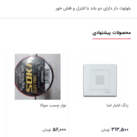
بلوتوث دار دارای دو باند با کنترل و فلش خور
محصولات پیشنهادی
زنگ اخبار اسا
نوار چسب سوکا
کل
00
56,000
313,500
تومان
تومان