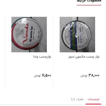
محصولات مرتبط
نوا
00
نوار چسب جکسون نسوز
نوارچسب وندا
11,500
38,000
تومان
تومان
توضیحات
نظرات (0)