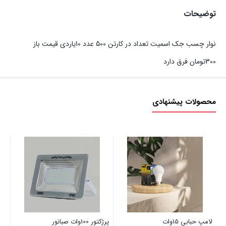
توضیحات
نوار چسب جک اسمیت تعداد در کارتن 500 عدد 10یاردی قیمت باز
300تومان فرق دارد
محصولات پیشنهادی
لامپ حبابی 15وات
پرژکتور 100وات صبانور
فتوس