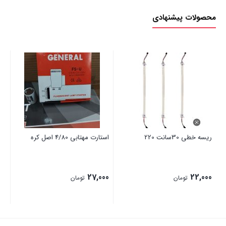
محصولات پیشنهادی
ریسه خطی 30سانت 220
استارت مهتابی 4/80 اصل کره
لامپ
50
27,000
22,000
تومان
تومان