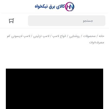
خانه
/
محصولات
/
روشنایی
/
انواع لامپ
/
لامپ تزئینی
/ لامپ ادیسونی کم
مصرف8وات