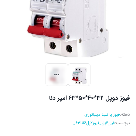
فیوز دوپل 32*40*50*63 امپر دنا
دسته:
فیوز یا کلید مینیاتوری
برچسب:
فیوز2پل_فیوز2پل16تا63_