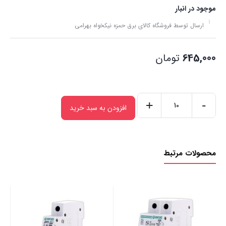
موجود در انبار
ارسال توسط فروشگاه کالای برق حمزه نیکخواه بهرامی
645,000
تومان
+
-
افزودن به سبد خرید
فیوز
دوپل
32*40*50*63
محصولات مرتبط
امپر
دنا
عدد