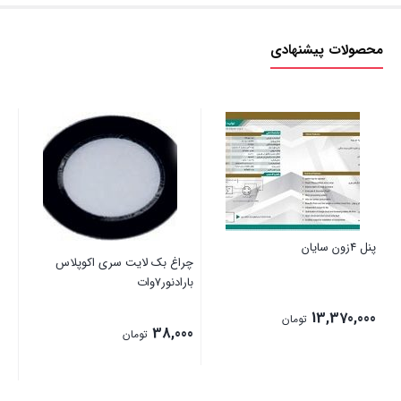
محصولات پیشنهادی
پنل 4زون سایان
چراغ بک لایت سری اکوپلاس
پروژکت
بارادنور7وات
13,370,000
تومان
00
38,000
تومان