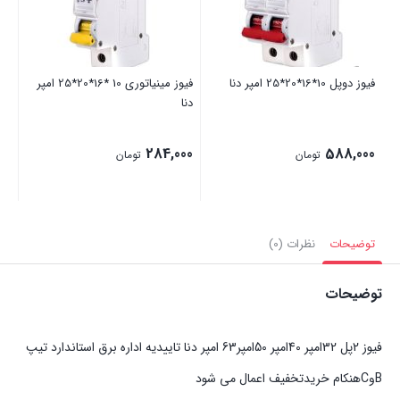
فیوز دوپل 10*16*20*25 امپر دنا
فیوز مینیاتوری 10 *16*20*25 امپر
دنا
امپ
00
284,000
588,000
تومان
تومان
توضیحات
نظرات (0)
توضیحات
فیوز 2پل 32امپر 40امپر 50امپر63 امپر دنا تاییدیه اداره برق استاندارد تیپ
BوCهنکام خریدتخفیف اعمال می شود