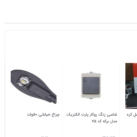
شاسی زنگ روکار پارت الکتریک
چراغ خیابانی 50وات
مدل برکه کد 75
پا