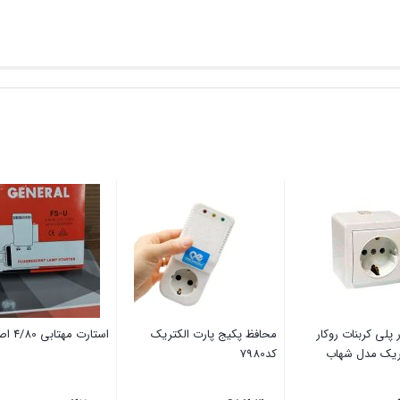
ر پلی کربنات روکار
محافظ پکیج پارت الکتریک
استارت مهتابی 4/80 اصل کره
تریک مدل شهاب
کد7980