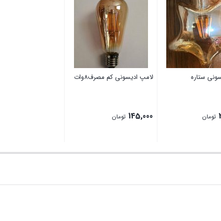
ونی ستاره
لامپ ادیسونی کم مصرف8وات
145,000
تومان
تومان