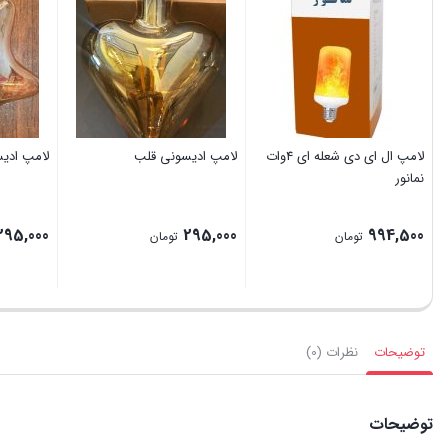
لامپ ال ای دی شعله ای 4وات
لامپ ادیسونی قلب
لامپ ادیس
نمانور
295,000
295,000
994,500
تومان
تومان
توضیحات
نظرات (0)
توضیحات