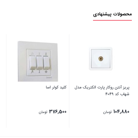
محصولات پیشنهادی
پریز آنتن روکار پارت الکتریک مدل
کلید کولر اسا
نوا
شهاب کد 4049
00
376,500
104,880
تومان
تومان