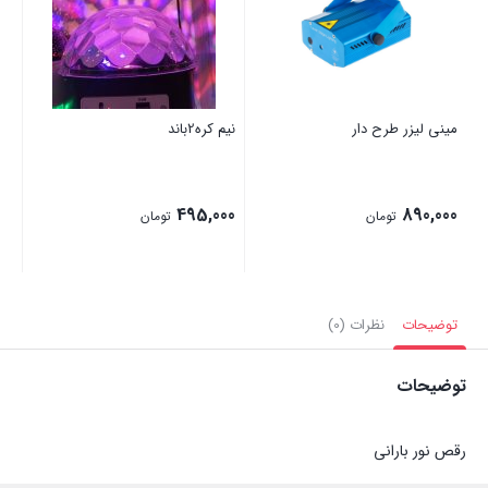
مینی لیزر طرح دار
نیم کره2باند
495,000
890,000
تومان
تومان
توضیحات
نظرات (0)
توضیحات
رقص نور بارانی