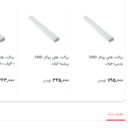
براکت های روکار SMD
براکت های روکار SMD
پارس60وات
پرشیا20وات
30وات 10وات
423,000
345,000
795,000
تومان
تومان
نظرات (0)