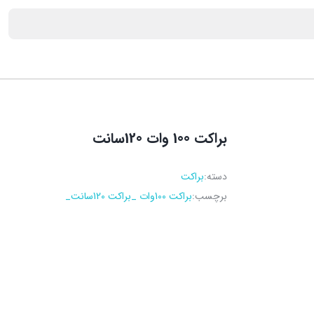
براکت 100 وات 120سانت
دسته:
براکت
برچسب:
براکت 100وات _براکت 120سانت_