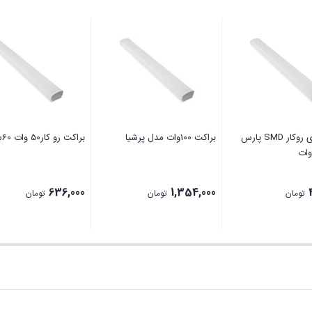
براکت های روکار SMD پارس
براکت 100وات مدل پرشیا
براکت رو کار50 وات 60سانت
636,000
1,354,000
تومان
تومان
تومان