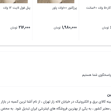
6سانت
پرژکتور 100وات پاور
پنل فول لایت 12 وات
216,000
1,980,000
تومان
تومان
تومان
 پاسخگوی شما هستیم
ین
عتبر کشور ، به یکی از بهترین فروشگاه های اینترنتی ایران تبدیل شود. به محض ورو