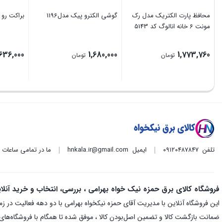
محافظ پارت الکتریک مدل رک
گوشی الکترو پیک مدل1196
براکت رو کار50 وات 0
مونت 6 خانه انالوگ کد 5143
636,000
1,680,000
1,773,760
تومان
تومان
تلفن
۰۹۱۲۰۴۸۷۸۴۷
ایمیل
hnkala.ir@gmail.com
ما در تمامی ساعات
فروشگاه کالای برق حمزه نیک خواه بهرامی ، بررسی، انتخاب و خرید آنلا
ضمانت بازگشت کالا و تضمین اصل‌بودن کالا ، موفق شده تا همگام با فروشگاه‌های م