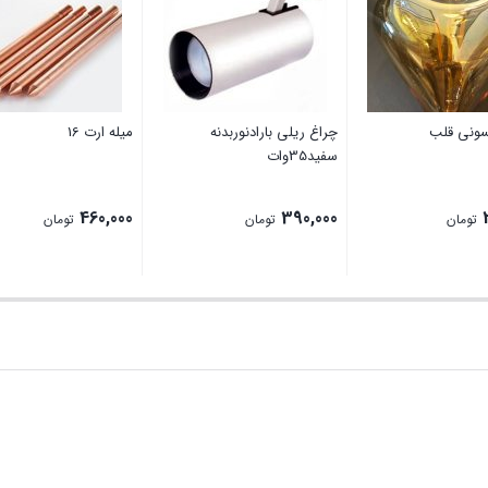
سونی قلب
چراغ ریلی بارادنوربدنه
میله ارت 16
سفید35وات
460,000
390,000
تومان
تومان
تومان