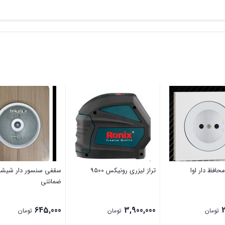
حافظ دار اوا
تراز لیزری رونیکس 9500
سقفی سنسور دار شیشه 
ضمانتی
645,000
3,900,000
تومان
تومان
تومان