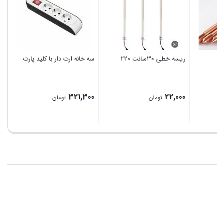
00
ریسه خطی 30سانت 220
سه خانه ارت دار با کلید پارت
321,300
22,000
تومان
تومان