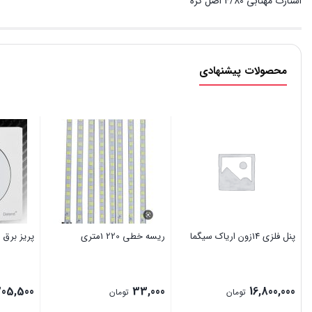
استارت مهتابی 4/80 اصل کره
محصولات پیشنهادی
پنل فلزی 14زون اریاک سیگما
ریسه خطی 220 1متری
پریز برق م
205,500
33,000
16,800,000
تومان
تومان