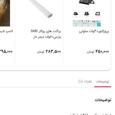
پروژکتور30وات سلولی
براکت های روکار SMD
لامپ ادی
پارس60وات دیمر دار
295,000
283,500
450,000
تومان
تومان
توضیحات
نظرات (0)
توضیحات