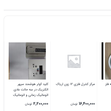
فلز
مرکز کنترل فلزی 12 زون اریاک
کلید کولر هوشمند سپهر
نو
الکتریک در سه حالت عادی
اتوماتیک زمانی و اتوماتیک
دمایی ترموستاتیک قابل راه
0
2,200,000
16,400,000
تومان
تومان
اندازی است