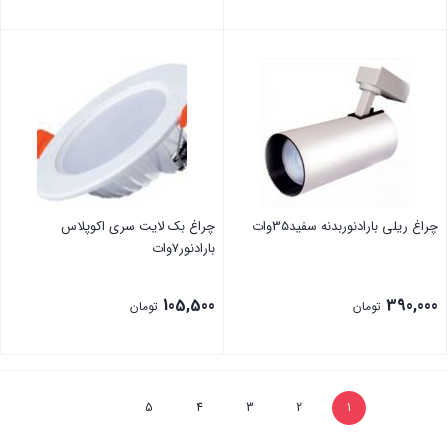
چراغ ریلی بارادنوربدنه سفید35وات
چراغ بک لایت سری اکوپلاس
بارادنور7وات
105,500
390,000
تومان
تومان
5
4
3
2
1