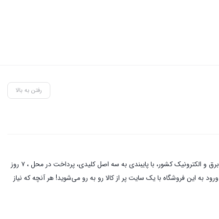
رفتن به بالا
این فروشگاه آنلاین با مدیریت آقای حمزه نیکخواه بهرامی با دو دهه فعالیت در زمینه کالای برق و الکترونیک در خیابان لاله زار تهران ، از نام آشنا ترین کسبه در بازار برق و الکترونیک کشور، با پایبندی به سه اصل کلیدی، پرداخت در محل ، ۷ روز
د به این فروشگاه با یک سایت پر از کالا رو به رو می‌شوید! هر آنچه که نیاز