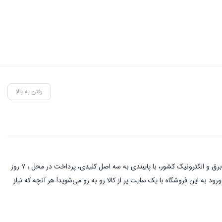
رفتن به بالا
این فروشگاه آنلاین با مدیریت آقای حمزه نیکخواه بهرامی با دو دهه فعالیت در زمینه کالای برق و الکترونیک در خیابان لاله زار تهران ، از نام آشنا ترین کسبه در بازار برق و الکترونیک کشور، با پایبندی به سه اصل کلیدی، پرداخت در محل ، ۷ روز
د به این فروشگاه با یک سایت پر از کالا رو به رو می‌شوید! هر آنچه که نیاز