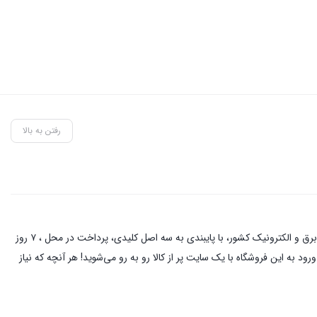
رفتن به بالا
این فروشگاه آنلاین با مدیریت آقای حمزه نیکخواه بهرامی با دو دهه فعالیت در زمینه کالای برق و الکترونیک در خیابان لاله زار تهران ، از نام آشنا ترین کسبه در بازار برق و الکترونیک کشور، با پایبندی به سه اصل کلیدی، پرداخت در محل ، ۷ روز
د به این فروشگاه با یک سایت پر از کالا رو به رو می‌شوید! هر آنچه که نیاز